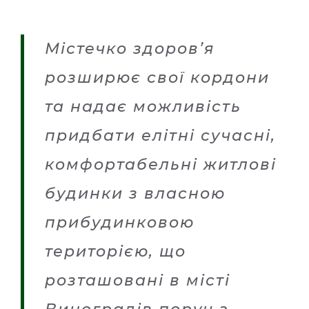
ИЗУМРУД
UA
Містечко здоров’я
ТАУНХАУС
RU
розширює свої кордони
ТАУНХАУС АМЕТИСТ
та надає можливість
ЭЛИТНЫЙ
придбати елітні сучасні,
комфортабельні житлові
будинки з власною
прибудинковою
територією, що
розташовані в місті