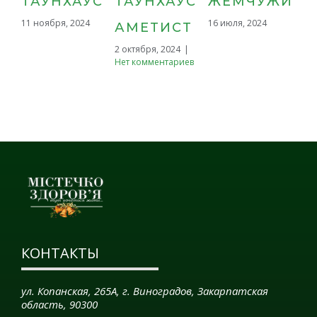
ТАУНХАУС
ЖЕМЧУЖИНА
ЭЛИТНЫЙ
С
16 июля, 2024
4 июля, 2024
|
Нет
11 
АМЕТИСТ
комментариев
2 октября, 2024
|
Нет комментариев
КОНТАКТЫ
ул. Копанская, 265А, г. Виноградов, Закарпатская
область, 90300