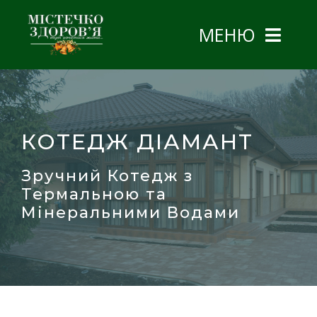
Skip
МЕНЮ
to
content
ГОЛОВНА
ЗЕМЕЛЬНІ ДІЛЯНКИ
КОТЕДЖ ДІАМАНТ
КОТЕДЖІ
Зручний Котедж з
Термальною та
КОНТАКТИ
СМАРАГД
Мінеральними Водами
0800 Показати номер
ЩАСЛИВИЙ
UA
АКВАМАРИН