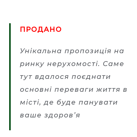
ПЕРЛИНА
UA
ТАУНХАУС
RU
ПРОДАНО
ТАУНХАУС АМЕТИСТ
Унікальна пропозиція на
ЕЛІТНИЙ
ринку нерухомості. Саме
тут вдалося поєднати
основні переваги життя в
місті, де буде панувати
ваше здоров’я